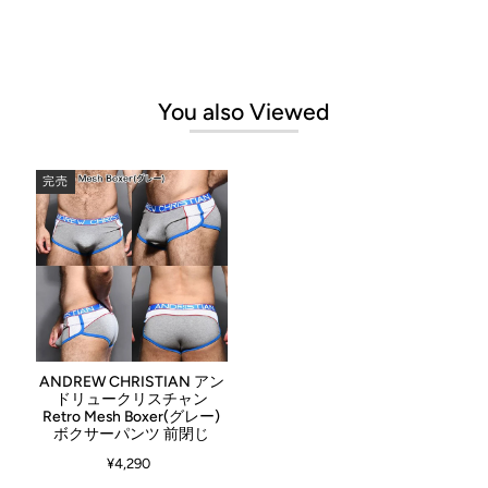
→andrewchristianの全商品を見る
商品について
You also Viewed
アメリカLA発 ANDREW CHRISTIAN アンドリュークリスチャン
色とりどりのカラーと繊細なカッティング、挑発的にセクシーなデザイ
ン。 マッチョ系男子にはぜひっ！のボクサーパンツです！
完売
適応サイズ(cm)
日本のSサイ
日本のMサイ
日本のLサイ
日本のXLサイ
サイズ
ズ
ズ
ズ
ズ
ウエスト
71〜76cm
76〜81cm
81〜86cm
86〜91cm
INFOMATION
ブランド
ANDREW CHRISTIAN アンドリュークリスチャン
ANDREW CHRISTIAN アン
1.2.3.4.6.7.8.綿93％、スパンデックス7％
ドリュークリスチャン
素材
5.ポリメイド88% スパンデックス12%
Retro Mesh Boxer(グレー)
9.ポリエステル95% スパンデックス5%
ボクサーパンツ 前閉じ
カラー
Vibe Sports Mesh Boxer
¥4,290
カップ形状
前閉じ