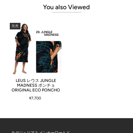
You also Viewed
完売
→LEUSの全商品を見る
商品について
タオルの世界に新しい息を吹き込んだカリフォルニア生まれのタオル専
門ブランド、LEUS レウス。
LEUS レウス JUNGLE
MADNESS ポンチョ
共同創設者には世界のトッププロサーファー、コナーコフィンも参加。
ORIGINAL ECO PONCHO
アンバサダーには4回ワールドチャンピオンに輝いたカリッサムーアを
迎え、サーファーによるサーファーのための本格的ビーチタオルを作り
¥7,700
ました。カリフォルニアではサーフボードにLEUSを掛ける事がトレン
ドに。表裏にカンガルーポケットの付いたポンチョタオル。LEUSの誕
生により、カリフォルニアのサーファー達がポンチョタオルをお洒落と
して再認識し始めました。
LEUS製品は、Oeko-Tex ® Standard 100で定められた業界標準を上回っ
たオーガニックコットンを使用。
ラグジュリアス インナーワールド