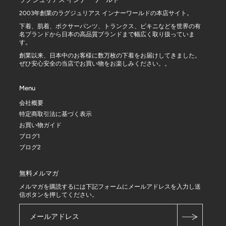
●SIZE: LARGE (着丈 111 cm×身幅 85cm)
●素 材:100%サステナブルコットン
2003年創業のラグジュリアス インナーワールドの本店サイト。
●ウルトラソフトプリントベロア
下着、肌着、ボクサーパンツ、トランクス、ビキニなどを世界の有
●カンガルーポケットに下着を入れることで着替えやすくなっていま
名ブランドから日本の高品質ブランドまで幅広く取り扱っていま
す。
す。
●超吸収性と速乾性を備えた絶妙な厚み
●乾燥を促すハンギング用ループ付き
創業以来、日本中のお客様に数万枚の下着をお届けしてきました。
●乾燥機のご使用はお避けください。
ぜひ安心安全の当店でお買い物をお楽しみください。。
●漂白剤を使用しないでください。
Menu
サイズ(cm)
会社概要
サイズ
着丈 111 cm×身幅 85cm
特定商取引法に基づく表示
素 材
100%サステナブルコットン
お買い物ガイド
INFOMATION
ブログ1
ブログ2
ブランド
LEUS レウス
無料メルマガ
メルマガを購読するには下記フォームにメールアドレスを入力し送
信ボタンを押してください。