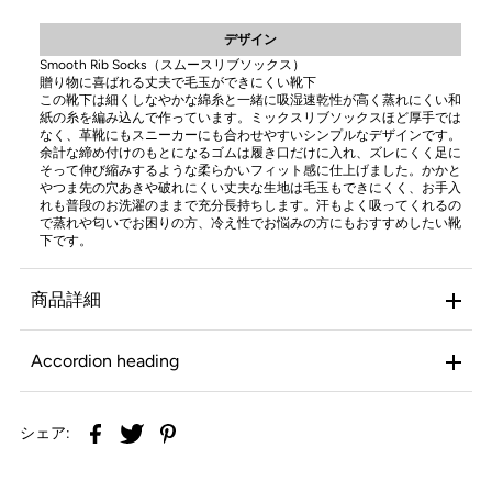
デザイン
Smooth Rib Socks（スムースリブソックス）
贈り物に喜ばれる丈夫で毛玉ができにくい靴下
この靴下は細くしなやかな綿糸と一緒に吸湿速乾性が高く蒸れにくい和
紙の糸を編み込んで作っています。ミックスリブソックスほど厚手では
なく、革靴にもスニーカーにも合わせやすいシンプルなデザインです。
余計な締め付けのもとになるゴムは履き口だけに入れ、ズレにくく足に
そって伸び縮みするような柔らかいフィット感に仕上げました。かかと
やつま先の穴あきや破れにくい丈夫な生地は毛玉もできにくく、お手入
れも普段のお洗濯のままで充分長持ちします。汗もよく吸ってくれるの
で蒸れや匂いでお困りの方、冷え性でお悩みの方にもおすすめしたい靴
下です。
適応サイズ(cm)
商品詳細
22-25cm / 約25cm、25-28cm / 約27cm
サイズ/踵から
※伸縮性がありますのでおおよその目安とお考えくださ
の丈
い。
Accordion heading
84% Cotton / コットン、16% Paper Yarn / 分類外繊維
素材
（和紙）
INFOMATION
シェア:
ブランド
LUCKY SOCKS ラッキーソックス
※ご覧頂いている画像の色と実際の商品の色目が違う場
合がございます