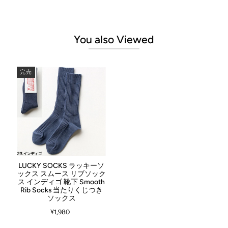
※履きはじめは糸くずがでる場合があります
注意
※裏返していつものお洗濯と同じ方法でお洗濯ができま
す。干すときは履き口を上にして干してください
※当たりがでたら！ラベル裏面のQRコードからお手続き
ができます
You also Viewed
完売
LUCKY SOCKS ラッキーソ
ックス スムース リブソック
ス インディゴ 靴下 Smooth
Rib Socks 当たりくじつき
ソックス
¥1,980